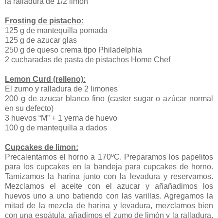
la ralladura de 1/2 limón
Frosting de pistacho:
125 g de mantequilla pomada
125 g de azucar glas
250 g de queso crema tipo Philadelphia
2 cucharadas de pasta de pistachos Home Chef
Lemon Curd (relleno):
El zumo y ralladura de 2 limones
200 g de azucar blanco fino (caster sugar o azúcar normal
en su defecto)
3 huevos “M” + 1 yema de huevo
100 g de mantequilla a dados
Cupcakes de limon:
Precalentamos el horno a 170ºC. Preparamos los papelitos
para los cupcakes en la bandeja para cupcakes de horno.
Tamizamos la harina junto con la levadura y reservamos.
Mezclamos el aceite con el azucar y añañadimos los
huevos uno a uno batiendo con las varillas. Agregamos la
mitad de la mezcla de harina y levadura, mezclamos bien
con una espátula, añadimos el zumo de limón y la ralladura,