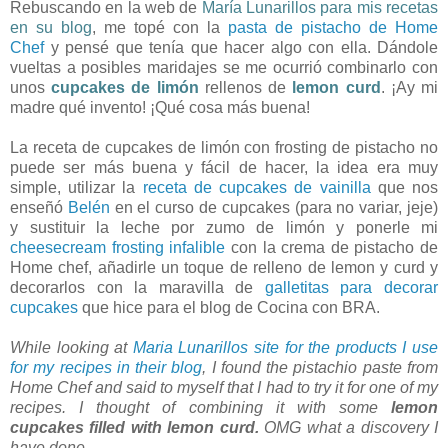
Rebuscando en la web de
María Lunarillos para mis recetas
en su blog
, me topé con la
pasta de pistacho de Home
Chef
y pensé que tenía que hacer algo con ella. Dándole
vueltas a posibles maridajes se me ocurrió combinarlo con
unos
cupcakes de limón
rellenos de
lemon curd
. ¡Ay mi
madre qué invento! ¡Qué cosa más buena!
La receta de cupcakes de limón con frosting de pistacho no
puede ser más buena y fácil de hacer, la idea era muy
simple, utilizar la
receta de cupcakes de vainilla
que nos
enseñó
Belén
en el curso de cupcakes (para no variar, jeje)
y sustituir la leche por zumo de limón y ponerle mi
cheesecream frosting infalible
con la crema de pistacho de
Home chef, añadirle un toque de relleno de lemon y curd y
decorarlos con la maravilla de
galletitas para decorar
cupcakes
que hice para el blog de Cocina con BRA.
While looking at
Maria Lunarillos site for the products I use
for my recipes in their blog
, I found the pistachio paste from
Home Chef and said to myself that I had to try it for one of my
recipes. I thought of combining it with some
lemon
cupcakes filled with lemon curd.
OMG what a discovery I
have done.