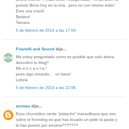
puesto libros hoy en la mía...pero no con mismo éxito!
Eres una crack!
Besitos!
Tamara.
5 de febrero de 2014 a las 17:04
Friarielli and Sound
dijo...
Me estoy preguntado como es posible que solo ahora
descubro tu blog!!
Me e n c a n t a !
pues sigo mirando.... un beso!
Letizia
5 de febrero de 2014 a las 22:06
aromas
dijo...
Esos churretitos verde "pistacho" maravillosos que veo
sobre el fronsting es que has licuado un pelin la pasta y
la has puesto por encima???????