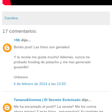
Carolina
17 comentarios:
>Sh
dijo...
Bonito post! Las fotos son geniales!
Y la receta me gusta mucho! Además, nunca he
probado frosting de pistacho y me has generado
gusanillo!
Unbesoo
5 de febrero de 2014 a las 13:50
Tamara&Gemma | El Secreto Endulzado
dijo...
Me ha encantado el post!!! La receta!! Me los comía
ahora mismo! Y esas fotos...estupendas!! Yo también he