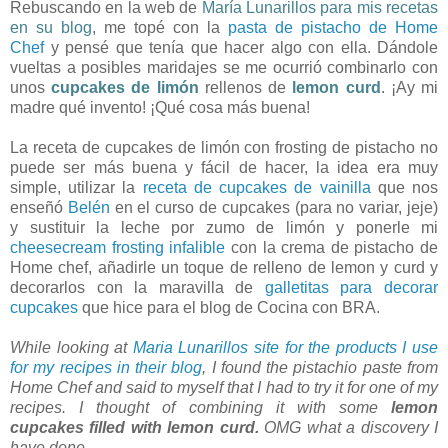
Rebuscando en la web de
María Lunarillos para mis recetas
en su blog
, me topé con la
pasta de pistacho de Home
Chef
y pensé que tenía que hacer algo con ella. Dándole
vueltas a posibles maridajes se me ocurrió combinarlo con
unos
cupcakes de limón
rellenos de
lemon curd
. ¡Ay mi
madre qué invento! ¡Qué cosa más buena!
La receta de cupcakes de limón con frosting de pistacho no
puede ser más buena y fácil de hacer, la idea era muy
simple, utilizar la
receta de cupcakes de vainilla
que nos
enseñó
Belén
en el curso de cupcakes (para no variar, jeje)
y sustituir la leche por zumo de limón y ponerle mi
cheesecream frosting infalible
con la crema de pistacho de
Home chef, añadirle un toque de relleno de lemon y curd y
decorarlos con la maravilla de
galletitas para decorar
cupcakes
que hice para el blog de Cocina con BRA.
While looking at
Maria Lunarillos site for the products I use
for my recipes in their blog
, I found the pistachio paste from
Home Chef and said to myself that I had to try it for one of my
recipes. I thought of combining it with some
lemon
cupcakes filled with lemon curd.
OMG what a discovery I
have done.