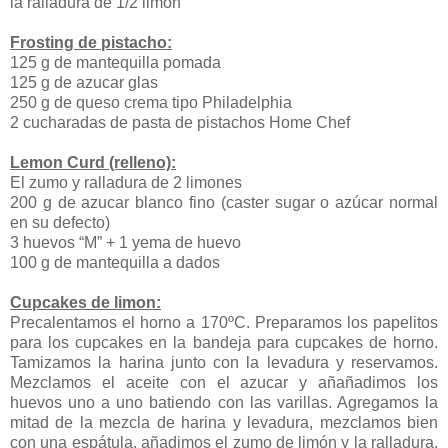
la ralladura de 1/2 limón
Frosting de pistacho:
125 g de mantequilla pomada
125 g de azucar glas
250 g de queso crema tipo Philadelphia
2 cucharadas de pasta de pistachos Home Chef
Lemon Curd (relleno):
El zumo y ralladura de 2 limones
200 g de azucar blanco fino (caster sugar o azúcar normal
en su defecto)
3 huevos “M” + 1 yema de huevo
100 g de mantequilla a dados
Cupcakes de limon:
Precalentamos el horno a 170ºC. Preparamos los papelitos
para los cupcakes en la bandeja para cupcakes de horno.
Tamizamos la harina junto con la levadura y reservamos.
Mezclamos el aceite con el azucar y añañadimos los
huevos uno a uno batiendo con las varillas. Agregamos la
mitad de la mezcla de harina y levadura, mezclamos bien
con una espátula, añadimos el zumo de limón y la ralladura,