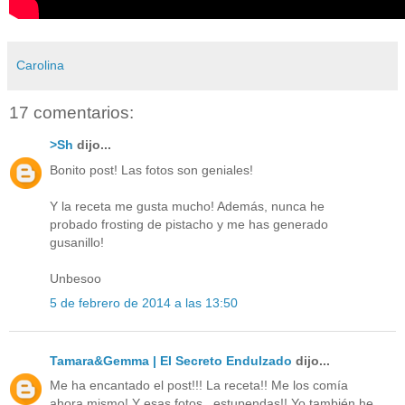
Carolina
17 comentarios:
>Sh
dijo...
Bonito post! Las fotos son geniales!
Y la receta me gusta mucho! Además, nunca he
probado frosting de pistacho y me has generado
gusanillo!
Unbesoo
5 de febrero de 2014 a las 13:50
Tamara&Gemma | El Secreto Endulzado
dijo...
Me ha encantado el post!!! La receta!! Me los comía
ahora mismo! Y esas fotos...estupendas!! Yo también he