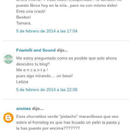
puesto libros hoy en la mía...pero no con mismo éxito!
Eres una crack!
Besitos!
Tamara.
5 de febrero de 2014 a las 17:04
Friarielli and Sound
dijo...
Me estoy preguntado como es posible que solo ahora
descubro tu blog!!
Me e n c a n t a !
pues sigo mirando.... un beso!
Letizia
5 de febrero de 2014 a las 22:06
aromas
dijo...
Esos churretitos verde "pistacho" maravillosos que veo
sobre el fronsting es que has licuado un pelin la pasta y
la has puesto por encima???????