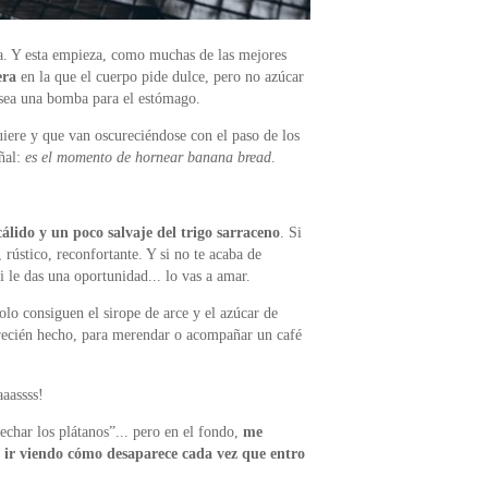
a. Y esta empieza, como muchas de las mejores
era
en la que el cuerpo pide dulce, pero no azúcar
 sea una bomba para el estómago.
iere y que van oscureciéndose con el paso de los
ñal:
es el momento de hornear banana bread
.
cálido y un poco salvaje del trigo sarraceno
. Si
 rústico, reconfortante. Y si no te acaba de
 le das una oportunidad... lo vas a amar.
lo consiguen el sirope de arce y el azúcar de
 recién hecho, para merendar o acompañar un café
aassss!
char los plátanos”... pero en el fondo,
me
se ir viendo cómo desaparece cada vez que entro