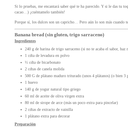
Si lo pruebas, me encantará saber qué te ha parecido. Y si le das tu to
cacao…) ¡cuéntamelo también!
Porque sí, los dulces son un capricho… Pero aún lo son más cuando te 
Banana bread (sin gluten, trigo sarraceno)
Ingredientes
240 g de harina de trigo sarraceno (si no te acaba el sabor, haz
1 cdta de levadura en polvo
½ cdta de bicarbonato
2 cdtas de canela molida
500 G de plátano maduro triturado (unos 4 plátanos) (o bien 3 
1 huevo
140 g de yogur natural tipo griego
60 ml de aceite de oliva virgen extra
80 ml de sirope de arce (más un poco extra para pincelar)
2 cdtas de extracto de vainilla
1 plátano extra para decorar
Preparación