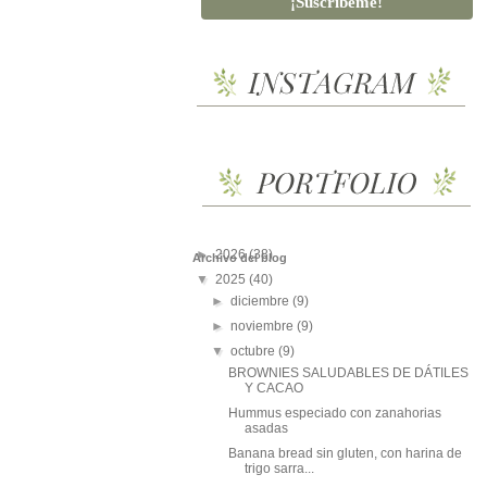
►
2026
(38)
Archivo del blog
▼
2025
(40)
►
diciembre
(9)
►
noviembre
(9)
▼
octubre
(9)
BROWNIES SALUDABLES DE DÁTILES
Y CACAO
Hummus especiado con zanahorias
asadas
Banana bread sin gluten, con harina de
trigo sarra...