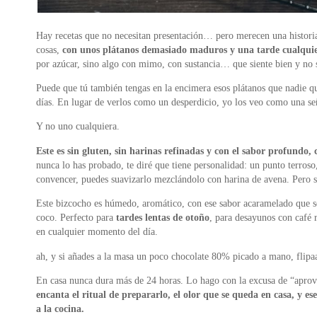
Hay recetas que no necesitan presentación… pero merecen una histori
cosas,
con unos plátanos demasiado maduros y una tarde cualqui
por azúcar, sino algo con mimo, con sustancia… que siente bien y no
Puede que tú también tengas en la encimera esos plátanos que nadie qu
días. En lugar de verlos como un desperdicio, yo los veo como una se
Y no uno cualquiera.
Este es sin gluten, sin harinas refinadas y con el sabor profundo, 
nunca lo has probado, te diré que tiene personalidad: un punto terroso,
convencer, puedes suavizarlo mezclándolo con harina de avena. Pero si
Este bizcocho es húmedo, aromático, con ese sabor acaramelado que so
coco. Perfecto para
tardes lentas de otoño
, para desayunos con café
en cualquier momento del día.
ah, y si añades a la masa un poco chocolate 80% picado a mano, flipaa
En casa nunca dura más de 24 horas. Lo hago con la excusa de “aprove
encanta el ritual de prepararlo, el olor que se queda en casa, y e
a la cocina.