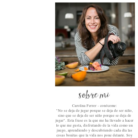
Carolina Ferrer - conóceme:
"No se deja de jugar porque se deja de ser niño,
sino que se deja de ser niño porque se deja de
jugar". Esta frase es la que me ha llevado a hacer
lo que me gusta, disfrutando de la vida como un
juego, aprendiendo y descubriendo cada día las
cosas bonitas que la vida nos pone delante. Soy