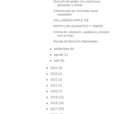
Gnocchi sin gluten con espinacas,
guisantes y menta
Cheesecake de chocolate super
saludable!
HALLOWEEN APPLE PIE
PASTA CON GUISANTES Y JAMÓN
Crema de calabacín, calabaza y boniato
con un toqu...
Receta de Bizcocho Marmolado
►
septiembre
(6)
►
agosto
(1)
►
julio
(6)
►
2024
(3)
►
2023
(2)
►
2022
(2)
►
2021
(2)
►
2020
(7)
►
2019
(11)
►
2018
(14)
►
2017
(25)