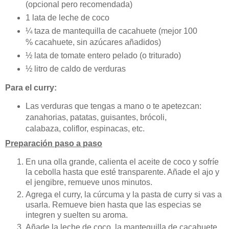
(opcional pero recomendada)
1 lata de leche de coco
¼ taza de mantequilla de cacahuete (mejor 100
% cacahuete, sin azúcares añadidos)
½ lata de tomate entero pelado (o triturado)
½ litro de caldo de verduras
Para el curry:
Las verduras que tengas a mano o te apetezcan:
zanahorias, patatas, guisantes, brócoli,
calabaza, coliflor, espinacas, etc.
Preparación paso a paso
En una olla grande, calienta el aceite de coco y sofríe
la cebolla hasta que esté transparente. Añade el ajo y
el jengibre, remueve unos minutos.
Agrega el curry, la cúrcuma y la pasta de curry si vas a
usarla. Remueve bien hasta que las especias se
integren y suelten su aroma.
Añade la leche de coco, la mantequilla de cacahuete,