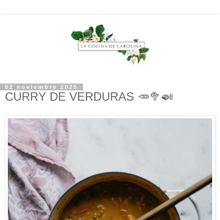
02 noviembre 2025
CURRY DE VERDURAS 🥕🥦🍛