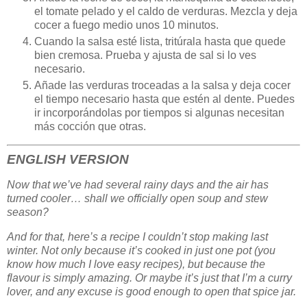
el tomate pelado y el caldo de verduras. Mezcla y deja
cocer a fuego medio unos 10 minutos.
Cuando la salsa esté lista, tritúrala hasta que quede
bien cremosa. Prueba y ajusta de sal si lo ves
necesario.
Añade las verduras troceadas a la salsa y deja cocer
el tiempo necesario hasta que estén al dente. Puedes
ir incorporándolas por tiempos si algunas necesitan
más cocción que otras.
ENGLISH VERSION
Now that we’ve had several rainy days and the air has
turned cooler… shall we officially open soup and stew
season?
And for that, here’s a recipe I couldn’t stop making last
winter. Not only because it’s cooked in just one pot (you
know how much I love easy recipes), but because the
flavour is simply amazing. Or maybe it’s just that I’m a curry
lover, and any excuse is good enough to open that spice jar.