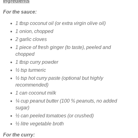
Ingredients
For the sauce:
1 tbsp coconut oil (or extra virgin olive oil)
1 onion, chopped
2 garlic cloves
1 piece of fresh ginger (to taste), peeled and
chopped
1 tbsp curry powder
½ tsp turmeric
½ tsp hot curry paste (optional but highly
recommended)
1 can coconut milk
¼ cup peanut butter (100 % peanuts, no added
sugar)
½ can peeled tomatoes (or crushed)
½ litre vegetable broth
For the curry: