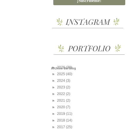
►
2026
(38)
Archivo del blog
►
2025
(40)
►
2024
(3)
►
2023
(2)
►
2022
(2)
►
2021
(2)
►
2020
(7)
►
2019
(11)
►
2018
(14)
►
2017
(25)