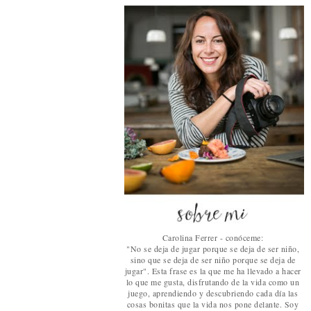
Carolina Ferrer - conóceme:
"No se deja de jugar porque se deja de ser niño,
sino que se deja de ser niño porque se deja de
jugar". Esta frase es la que me ha llevado a hacer
lo que me gusta, disfrutando de la vida como un
juego, aprendiendo y descubriendo cada día las
cosas bonitas que la vida nos pone delante. Soy