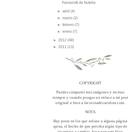
Panzerotti de Nutella
►
abril
(4)
►
marzo
(2)
►
febrero
(7)
►
enero
(7)
►
2012
(48)
►
2011
(13)
COPYRIGHT
Puedes compartir mis imágenes y recetas
siempre y cuando pongas un enlace a mi post
original o bien a lacocinadecarolina.com.
NOTA
Hay posts en los que enlazo a alguna página
ajena, el hecho de que perciba algún tipo de
incentivo a cambio, hace que este blog