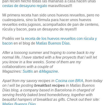
pan recién hecho todas las mañanas a casa hacen unas
cestas de desayuno regalo
maravillosas!!!
Mi primera receta han sido unos huevos revueltos, pero no
cualesquiera, sino la fórmula para hacer unos huevos
revueltos extra jugosos, acompañados de pan de centeno,
rúcula y bacon, para un desayuno de reyes!!!
Podéis ver la
receta de los huevos revueltos con rúcula y
bacon
en el blog de
Matías Buenos Días
.
After a loooong summer and hoping to come back to my
normal life, I have started with a few proyects that I will let
you know in a few weeks. Some of them are my
collaborations with a couple of
Magazines:
Suittis
an
&Magazine
.
Apart from my savory recipes in
Cocina con BRA
, from today
on I will be posting
breakfast recipes
in Matías Buenos
Días blog, a company based in Barcelona in charged of
serving freshly baked bred homedelivery, together with
beautiful hampers of breakfast as gifts. Check out their site:
Matías Buenos Días
.