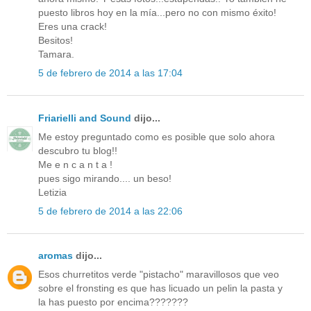
puesto libros hoy en la mía...pero no con mismo éxito!
Eres una crack!
Besitos!
Tamara.
5 de febrero de 2014 a las 17:04
Friarielli and Sound
dijo...
Me estoy preguntado como es posible que solo ahora
descubro tu blog!!
Me e n c a n t a !
pues sigo mirando.... un beso!
Letizia
5 de febrero de 2014 a las 22:06
aromas
dijo...
Esos churretitos verde "pistacho" maravillosos que veo
sobre el fronsting es que has licuado un pelin la pasta y
la has puesto por encima???????