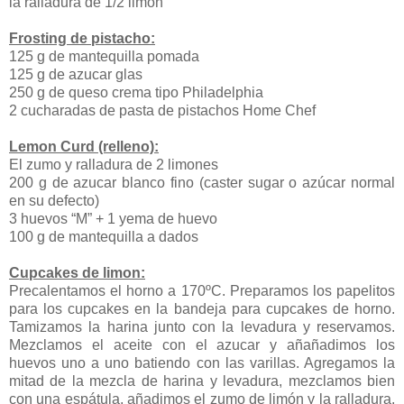
la ralladura de 1/2 limón
Frosting de pistacho:
125 g de mantequilla pomada
125 g de azucar glas
250 g de queso crema tipo Philadelphia
2 cucharadas de pasta de pistachos Home Chef
Lemon Curd (relleno):
El zumo y ralladura de 2 limones
200 g de azucar blanco fino (caster sugar o azúcar normal
en su defecto)
3 huevos “M” + 1 yema de huevo
100 g de mantequilla a dados
Cupcakes de limon:
Precalentamos el horno a 170ºC. Preparamos los papelitos
para los cupcakes en la bandeja para cupcakes de horno.
Tamizamos la harina junto con la levadura y reservamos.
Mezclamos el aceite con el azucar y añañadimos los
huevos uno a uno batiendo con las varillas. Agregamos la
mitad de la mezcla de harina y levadura, mezclamos bien
con una espátula, añadimos el zumo de limón y la ralladura,