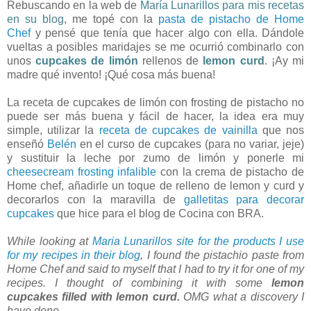
Rebuscando en la web de
María Lunarillos para mis recetas
en su blog
, me topé con la
pasta de pistacho de Home
Chef
y pensé que tenía que hacer algo con ella. Dándole
vueltas a posibles maridajes se me ocurrió combinarlo con
unos
cupcakes de limón
rellenos de
lemon curd
. ¡Ay mi
madre qué invento! ¡Qué cosa más buena!
La receta de cupcakes de limón con frosting de pistacho no
puede ser más buena y fácil de hacer, la idea era muy
simple, utilizar la
receta de cupcakes de vainilla
que nos
enseñó
Belén
en el curso de cupcakes (para no variar, jeje)
y sustituir la leche por zumo de limón y ponerle mi
cheesecream frosting infalible
con la crema de pistacho de
Home chef, añadirle un toque de relleno de lemon y curd y
decorarlos con la maravilla de
galletitas para decorar
cupcakes
que hice para el blog de Cocina con BRA.
While looking at
Maria Lunarillos site for the products I use
for my recipes in their blog
, I found the pistachio paste from
Home Chef and said to myself that I had to try it for one of my
recipes. I thought of combining it with some
lemon
cupcakes filled with lemon curd.
OMG what a discovery I
have done.