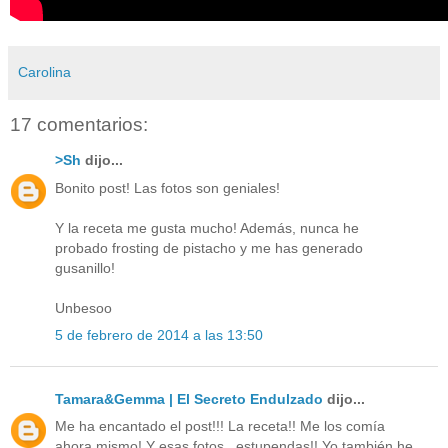
Carolina
17 comentarios:
>Sh
dijo...
Bonito post! Las fotos son geniales!
Y la receta me gusta mucho! Además, nunca he
probado frosting de pistacho y me has generado
gusanillo!
Unbesoo
5 de febrero de 2014 a las 13:50
Tamara&Gemma | El Secreto Endulzado
dijo...
Me ha encantado el post!!! La receta!! Me los comía
ahora mismo! Y esas fotos...estupendas!! Yo también he