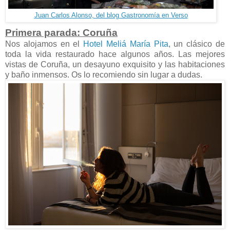
Juan Carlos Alonso, del blog Gastronomía en Verso
Primera parada: Coruña
Nos alojamos en el
Hotel Meliá María Pita
, un clásico de
toda la vida restaurado hace algunos años. Las mejores
vistas de Coruña, un desayuno exquisito y las habitaciones
y baño inmensos. Os lo recomiendo sin lugar a dudas.