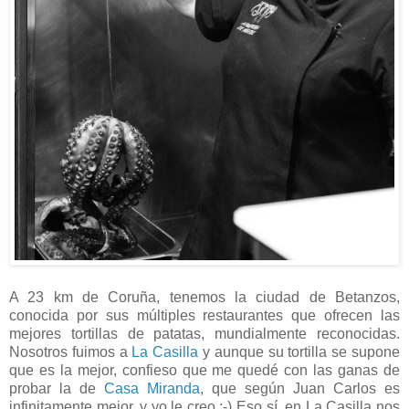
A 23 km de Coruña, tenemos la ciudad de Betanzos,
conocida por sus múltiples restaurantes que ofrecen las
mejores tortillas de patatas, mundialmente reconocidas.
Nosotros fuimos a
La Casilla
y aunque su tortilla se supone
que es la mejor, confieso que me quedé con las ganas de
probar la de
Casa Miranda
, que según Juan Carlos es
infinitamente mejor, y yo le creo ;-) Eso sí, en La Casilla nos