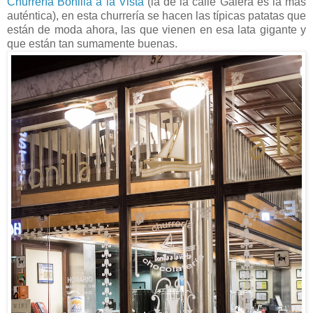
Churrería Bonilla a la Vista
(la de la calle Galera es la más
auténtica), en esta churrería se hacen las típicas patatas que
están de moda ahora, las que vienen en esa lata gigante y
que están tan sumamente buenas.