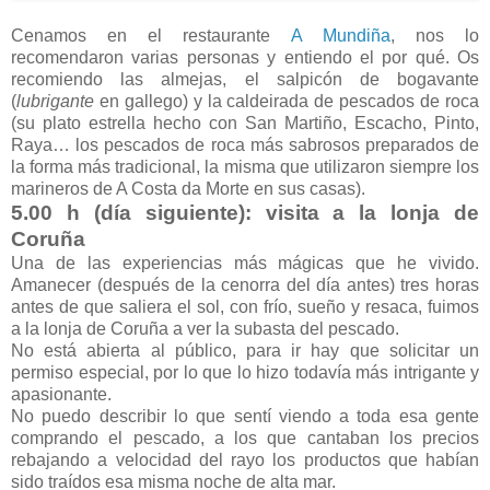
Cenamos en el restaurante
A Mundiña
, nos lo
recomendaron varias personas y entiendo el por qué. Os
recomiendo las almejas, el salpicón de bogavante
(
lubrigante
en gallego) y la caldeirada de pescados de roca
(su plato estrella hecho con San Martiño, Escacho, Pinto,
Raya… los pescados de roca más sabrosos preparados de
la forma más tradicional, la misma que utilizaron siempre los
marineros de A Costa da Morte en sus casas).
5.00 h (día siguiente): visita a la lonja de
Coruña
Una de las experiencias más mágicas que he vivido.
Amanecer (después de la cenorra del día antes) tres horas
antes de que saliera el sol, con frío, sueño y resaca, fuimos
a la lonja de Coruña a ver la subasta del pescado.
No está abierta al público, para ir hay que solicitar un
permiso especial, por lo que lo hizo todavía más intrigante y
apasionante.
No puedo describir lo que sentí viendo a toda esa gente
comprando el pescado, a los que cantaban los precios
rebajando a velocidad del rayo los productos que habían
sido traídos esa misma noche de alta mar.