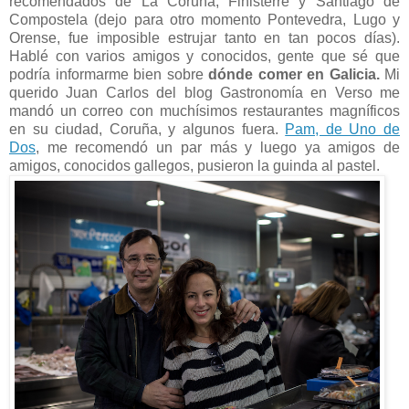
recomendados de La Coruña, Finisterre y Santiago de
Compostela (dejo para otro momento Pontevedra, Lugo y
Orense, fue imposible estrujar tanto en tan pocos días).
Hablé con varios amigos y conocidos, gente que sé que
podría informarme bien sobre
dónde comer en Galicia.
Mi
querido Juan Carlos del blog Gastronomía en Verso me
mandó un correo con muchísimos restaurantes magníficos
en su ciudad, Coruña, y algunos fuera.
Pam, de Uno de
Dos
, me recomendó un par más y luego ya amigos de
amigos, conocidos gallegos, pusieron la guinda al pastel.