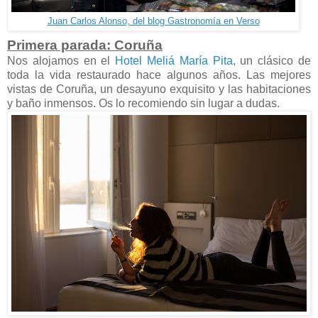
Juan Carlos Alonso, del blog Gastronomía en Verso
Primera parada: Coruña
Nos alojamos en el
Hotel Meliá María Pita
, un clásico de
toda la vida restaurado hace algunos años. Las mejores
vistas de Coruña, un desayuno exquisito y las habitaciones
y baño inmensos. Os lo recomiendo sin lugar a dudas.