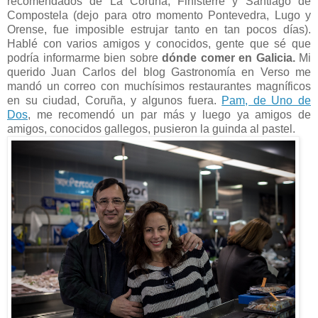
recomendados de La Coruña, Finisterre y Santiago de
Compostela (dejo para otro momento Pontevedra, Lugo y
Orense, fue imposible estrujar tanto en tan pocos días).
Hablé con varios amigos y conocidos, gente que sé que
podría informarme bien sobre
dónde comer en Galicia.
Mi
querido Juan Carlos del blog Gastronomía en Verso me
mandó un correo con muchísimos restaurantes magníficos
en su ciudad, Coruña, y algunos fuera.
Pam, de Uno de
Dos
, me recomendó un par más y luego ya amigos de
amigos, conocidos gallegos, pusieron la guinda al pastel.