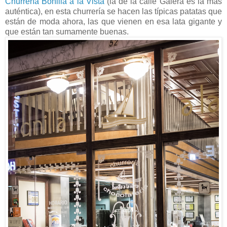
Churrería Bonilla a la Vista
(la de la calle Galera es la más
auténtica), en esta churrería se hacen las típicas patatas que
están de moda ahora, las que vienen en esa lata gigante y
que están tan sumamente buenas.