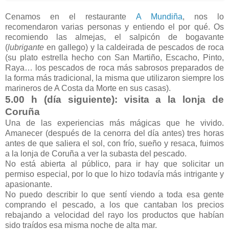
Cenamos en el restaurante
A Mundiña
, nos lo
recomendaron varias personas y entiendo el por qué. Os
recomiendo las almejas, el salpicón de bogavante
(
lubrigante
en gallego) y la caldeirada de pescados de roca
(su plato estrella hecho con San Martiño, Escacho, Pinto,
Raya… los pescados de roca más sabrosos preparados de
la forma más tradicional, la misma que utilizaron siempre los
marineros de A Costa da Morte en sus casas).
5.00 h (día siguiente): visita a la lonja de
Coruña
Una de las experiencias más mágicas que he vivido.
Amanecer (después de la cenorra del día antes) tres horas
antes de que saliera el sol, con frío, sueño y resaca, fuimos
a la lonja de Coruña a ver la subasta del pescado.
No está abierta al público, para ir hay que solicitar un
permiso especial, por lo que lo hizo todavía más intrigante y
apasionante.
No puedo describir lo que sentí viendo a toda esa gente
comprando el pescado, a los que cantaban los precios
rebajando a velocidad del rayo los productos que habían
sido traídos esa misma noche de alta mar.