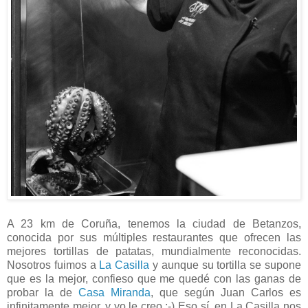
A 23 km de Coruña, tenemos la ciudad de Betanzos,
conocida por sus múltiples restaurantes que ofrecen las
mejores tortillas de patatas, mundialmente reconocidas.
Nosotros fuimos a
La Casilla
y aunque su tortilla se supone
que es la mejor, confieso que me quedé con las ganas de
probar la de
Casa Miranda
, que según Juan Carlos es
infinitamente mejor, y yo le creo ;-) Eso sí, en La Casilla nos