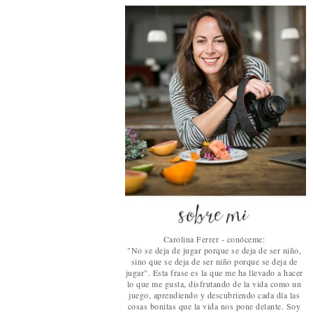
Carolina Ferrer - conóceme:
"No se deja de jugar porque se deja de ser niño,
sino que se deja de ser niño porque se deja de
jugar". Esta frase es la que me ha llevado a hacer
lo que me gusta, disfrutando de la vida como un
juego, aprendiendo y descubriendo cada día las
cosas bonitas que la vida nos pone delante. Soy