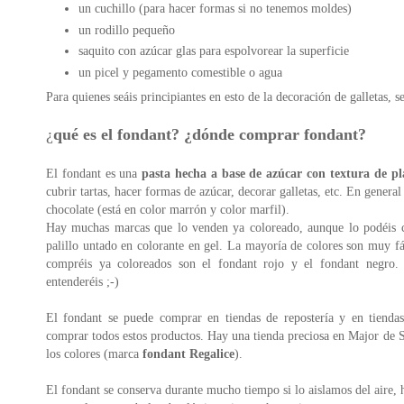
un cuchillo (para hacer formas si no tenemos moldes)
un rodillo pequeño
saquito con azúcar glas para espolvorear la superficie
un picel y pegamento comestible o agua
Para quienes seáis principiantes en esto de la decoración de galletas, 
¿
qué es el fondant? ¿
dónde comprar fondant?
El fondant es una
pasta hecha a base de azúcar con textura de pla
cubrir tartas, hacer formas de azúcar, decorar galletas, etc. En general
chocolate (está en color marrón y color marfil).
Hay muchas marcas que lo venden ya coloreado, aunque lo podéis 
palillo untado en colorante en gel. La mayoría de colores son muy fá
compréis ya coloreados son el fondant rojo y el fondant negro.
entenderéis ;-)
El fondant se puede comprar en tiendas de repostería y en tienda
comprar todos estos productos. Hay una tienda preciosa en Major de 
los colores (marca
fondant Regalice
).
El fondant se conserva durante mucho tiempo si lo aislamos del aire, 