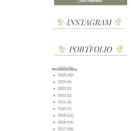
►
2026
(38)
Archivo del blog
►
2025
(40)
►
2024
(3)
►
2023
(2)
►
2022
(2)
►
2021
(2)
►
2020
(7)
►
2019
(11)
►
2018
(14)
►
2017
(25)