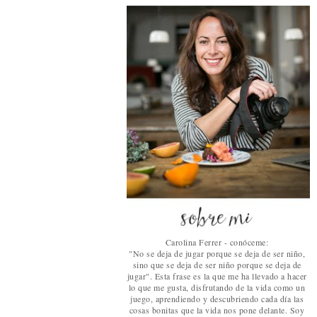
Carolina Ferrer - conóceme:
"No se deja de jugar porque se deja de ser niño,
sino que se deja de ser niño porque se deja de
jugar". Esta frase es la que me ha llevado a hacer
lo que me gusta, disfrutando de la vida como un
juego, aprendiendo y descubriendo cada día las
cosas bonitas que la vida nos pone delante. Soy