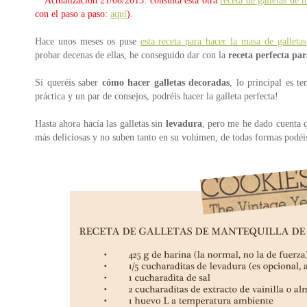
**Actualización 21/08/2013: consulta esta otra
receta de galletas de 
con el paso a paso:
aquí
).
Hace unos meses os puse
esta receta para hacer la masa de galletas
probar decenas de ellas, he conseguido dar con la
receta perfecta par
Si queréis saber
cómo hacer galletas decoradas
, lo principal es t
práctica y un par de consejos, podréis hacer la galleta perfecta!
Hasta ahora hacía las galletas sin
levadura
, pero me he dado cuenta q
más deliciosas y no suben tanto en su volúmen, de todas formas podéis