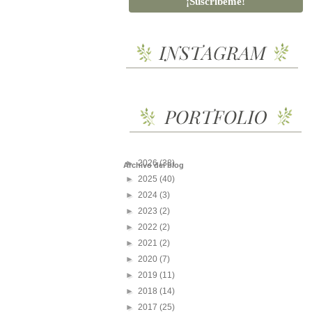
►
2026
(38)
Archivo del blog
►
2025
(40)
►
2024
(3)
►
2023
(2)
►
2022
(2)
►
2021
(2)
►
2020
(7)
►
2019
(11)
►
2018
(14)
►
2017
(25)