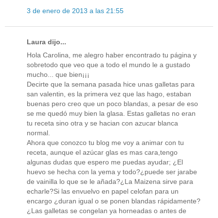
3 de enero de 2013 a las 21:55
Laura dijo...
Hola Carolina, me alegro haber encontrado tu página y
sobretodo que veo que a todo el mundo le a gustado
mucho... que bien¡¡¡
Decirte que la semana pasada hice unas galletas para
san valentin, es la primera vez que las hago, estaban
buenas pero creo que un poco blandas, a pesar de eso
se me quedó muy bien la glasa. Estas galletas no eran
tu receta sino otra y se hacian con azucar blanca
normal.
Ahora que conozco tu blog me voy a animar con tu
receta, aunque el azúcar glas es mas cara,tengo
algunas dudas que espero me puedas ayudar; ¿El
huevo se hecha con la yema y todo?¿puede ser jarabe
de vainilla lo que se le añada?¿La Maizena sirve para
echarle?Si las envuelvo en papel celofan para un
encargo ¿duran igual o se ponen blandas rápidamente?
¿Las galletas se congelan ya horneadas o antes de