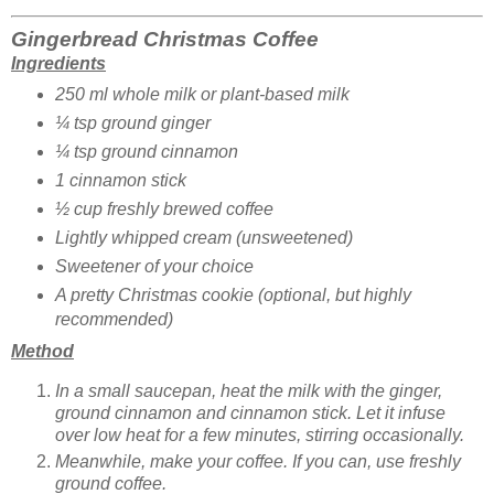
Gingerbread Christmas Coffee
Ingredients
250 ml whole milk or plant-based milk
¼ tsp ground ginger
¼ tsp ground cinnamon
1 cinnamon stick
½ cup freshly brewed coffee
Lightly whipped cream (unsweetened)
Sweetener of your choice
A pretty Christmas cookie (optional, but highly
recommended)
Method
In a small saucepan, heat the milk with the ginger,
ground cinnamon and cinnamon stick. Let it infuse
over low heat for a few minutes, stirring occasionally.
Meanwhile, make your coffee. If you can, use freshly
ground coffee.