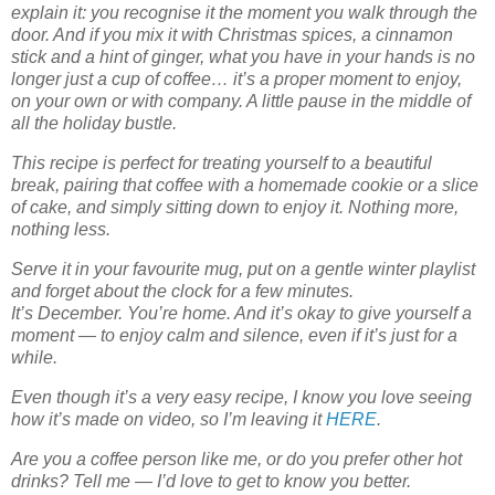
explain it: you recognise it the moment you walk through the
door. And if you mix it with Christmas spices, a cinnamon
stick and a hint of ginger, what you have in your hands is no
longer just a cup of coffee… it’s a proper moment to enjoy,
on your own or with company. A little pause in the middle of
all the holiday bustle.
This recipe is perfect for treating yourself to a beautiful
break, pairing that coffee with a homemade cookie or a slice
of cake, and simply sitting down to enjoy it. Nothing more,
nothing less.
Serve it in your favourite mug, put on a gentle winter playlist
and forget about the clock for a few minutes.
It’s December. You’re home. And it’s okay to give yourself a
moment — to enjoy calm and silence, even if it’s just for a
while.
Even though it’s a very easy recipe, I know you love seeing
how it’s made on video, so I’m leaving it
HERE
.
Are you a coffee person like me, or do you prefer other hot
drinks? Tell me — I’d love to get to know you better.