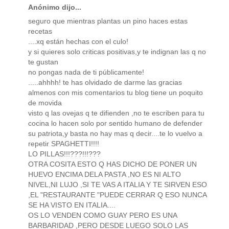
Anónimo dijo...
seguro que mientras plantas un pino haces estas
recetas
....xq están hechas con el culo!
y si quieres solo criticas positivas,y te indignan las q no
te gustan
no pongas nada de ti públicamente!
.....ahhhh! te has olvidado de darme las gracias
almenos con mis comentarios tu blog tiene un poquito
de movida
visto q las ovejas q te difienden ,no te escriben para tu
cocina lo hacen solo por sentido humano de defender
su patriota,y basta no hay mas q decir....te lo vuelvo a
repetir SPAGHETTI!!!!
LO PILLAS!!!???!!!???
OTRA COSITA ESTO Q HAS DICHO DE PONER UN
HUEVO ENCIMA DELA PASTA ,NO ES NI ALTO
NIVEL,NI LUJO ,SI TE VAS A ITALIA Y TE SIRVEN ESO
,EL "RESTAURANTE "PUEDE CERRAR Q ESO NUNCA
SE HA VISTO EN ITALIA....
OS LO VENDEN COMO GUAY PERO ES UNA
BARBARIDAD ,PERO DESDE LUEGO SOLO LAS