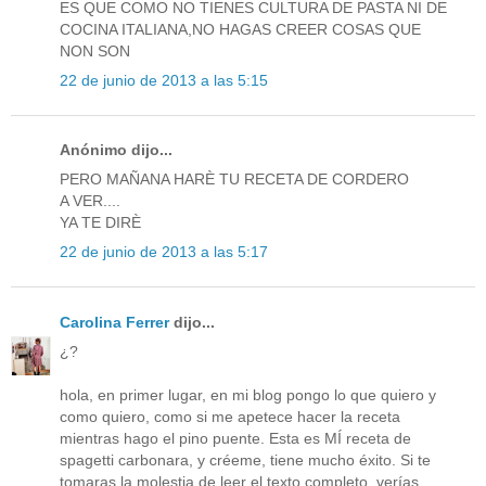
ES QUE COMO NO TIENES CULTURA DE PASTA NI DE
COCINA ITALIANA,NO HAGAS CREER COSAS QUE
NON SON
22 de junio de 2013 a las 5:15
Anónimo dijo...
PERO MAÑANA HARÈ TU RECETA DE CORDERO
A VER....
YA TE DIRÈ
22 de junio de 2013 a las 5:17
Carolina Ferrer
dijo...
¿?
hola, en primer lugar, en mi blog pongo lo que quiero y
como quiero, como si me apetece hacer la receta
mientras hago el pino puente. Esta es MÍ receta de
spagetti carbonara, y créeme, tiene mucho éxito. Si te
tomaras la molestia de leer el texto completo, verías