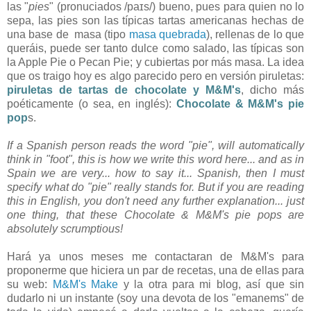
las "
pies
" (pronuciados /paɪs/) bueno, pues para quien no lo
sepa, las pies son las típicas tartas americanas hechas de
una base de masa (tipo
masa quebrada
), rellenas de lo que
queráis, puede ser tanto dulce como salado, las típicas son
la Apple Pie o Pecan Pie; y cubiertas por más masa. La idea
que os traigo hoy es algo parecido pero en versión piruletas:
piruletas de tartas de chocolate y M&M's
, dicho más
poéticamente (o sea, en inglés):
Chocolate & M&M's pie
pop
s.
If a Spanish person reads the word "pie", will automatically
think in "foot", this is how we write this word here... and as in
Spain we are very... how to say it... Spanish, then I must
specify what do "pie" really stands for. But if you are reading
this in English, you don't need any further explanation... just
one thing, that these Chocolate & M&M's pie pops are
absolutely scrumptious!
Hará ya unos meses me contactaran de M&M's para
proponerme que hiciera un par de recetas, una de ellas para
su web:
M&M's Make
y la otra para mi blog, así que sin
dudarlo ni un instante (soy una devota de los "emanems" de