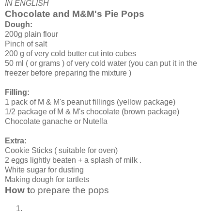
IN ENGLISH
Chocolate and M&M's Pie Pops
Dough:
200g plain flour
Pinch of salt
200 g of very cold butter cut into cubes
50 ml ( or grams ) of very cold water (you can put it in the
freezer before preparing the mixture )
Filling:
1 pack of M & M's peanut fillings (yellow package)
1/2 package of M & M's chocolate (brown package)
Chocolate ganache or Nutella
Extra:
Cookie Sticks ( suitable for oven)
2 eggs lightly beaten + a splash of milk .
White sugar for dusting
Making dough for tartlets
How t
o prepare the pops