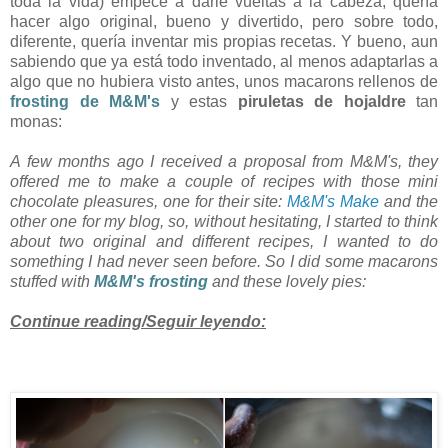
toda la vida) empecé a darle vueltas a la cabeza, quería
hacer algo original, bueno y divertido, pero sobre todo,
diferente, quería inventar mis propias recetas. Y bueno, aun
sabiendo que ya está todo inventado, al menos adaptarlas a
algo que no hubiera visto antes, unos macarons rellenos de
frosting de M&M's
y estas
piruletas de hojaldre
tan
monas:
A few months ago I received a proposal from M&M's, they
offered me to make a couple of recipes with those mini
chocolate pleasures, one for their site:
M&M's Make
and the
other one for my blog, so, without hesitating, I started to think
about two original and different recipes, I wanted to do
something I had never seen before. So I did some macarons
stuffed with
M&M's frosting
and these lovely pies:
Continue reading/Seguir leyendo: