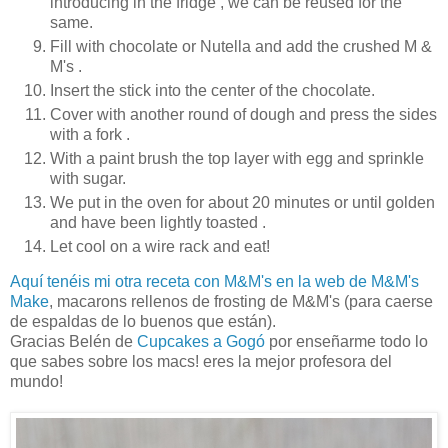
introducing in the fridge , we can be reused for the
same.
Fill with chocolate or Nutella and add the crushed M &
M's .
Insert the stick into the center of the chocolate.
Cover with another round of dough and press the sides
with a fork .
With a paint brush the top layer with egg and sprinkle
with sugar.
We put in the oven for about 20 minutes or until golden
and have been lightly toasted .
Let cool on a wire rack and eat!
Aquí tenéis mi otra receta con M&M's en la web de M&M's
Make
, macarons rellenos de frosting de M&M's (para caerse
de espaldas de lo buenos que están).
Gracias Belén de
Cupcakes a Gogó
por enseñarme todo lo
que sabes sobre los macs! eres la mejor profesora del
mundo!