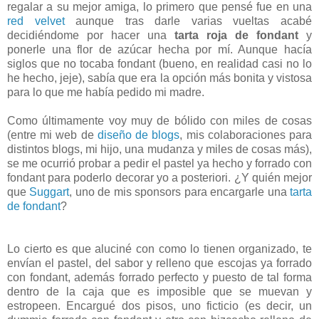
regalar a su mejor amiga, lo primero que pensé fue en una
red velvet
aunque tras darle varias vueltas acabé
decidiéndome por hacer una
tarta roja de fondant
y
ponerle una flor de azúcar hecha por mí. Aunque hacía
siglos que no tocaba fondant (bueno, en realidad casi no lo
he hecho, jeje), sabía que era la opción más bonita y vistosa
para lo que me había pedido mi madre.
Como últimamente voy muy de bólido con miles de cosas
(entre mi web de
diseño de blogs
, mis colaboraciones para
distintos blogs, mi hijo, una mudanza y miles de cosas más),
se me ocurrió probar a pedir el pastel ya hecho y forrado con
fondant para poderlo decorar yo a posteriori. ¿Y quién mejor
que
Suggart
, uno de mis sponsors para encargarle una
tarta
de fondant
?
Lo cierto es que aluciné con como lo tienen organizado, te
envían el pastel, del sabor y relleno que escojas ya forrado
con fondant, además forrado perfecto y puesto de tal forma
dentro de la caja que es imposible que se muevan y
estropeen. Encargué dos pisos, uno ficticio (es decir, un