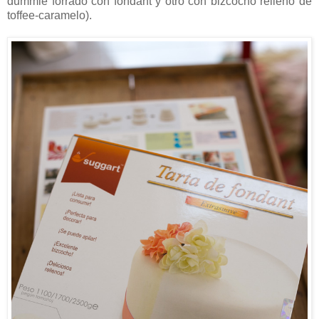
dummie forrado con fondant y otro con bizcocho relleno de
toffee-caramelo).