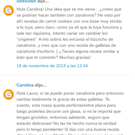
Unknown
dijo...
Hola Carolina! Una idea que se me viene....¿crees que
se podrían hacer también con zanahoria? He visto por
ahí recetas de carrot cookies con una base muy similar
a la tuya, pero claro, como ya sé que la tuya funciona y
sale tan riquísima, intento variar sin cambiar los
"orígenes". A mis sobris les encanta el bizcocho de
zanahoria, y creo que con una receta de galletas de
zanahoria triunfaría :) ¿Tienes alguna receta similar a
ésto que te comento? Muchas gracias!
18 de noviembre de 2013 a las 12:44
Carolina
dijo...
Hola Laura, sí se puede poner zanahoria pero entonces
cambia totalmente la gracia de estas galletas. Te
cuento, esta masa queda perfectametne plana para
luego poderlas decorar con glasa, si no te importa que
tengan grumitos, entonces adelante, seguro que
estarán deliciosas! No las he hecho nunca la verdad
pero lo tengo pendiente! Si das con una buena receta