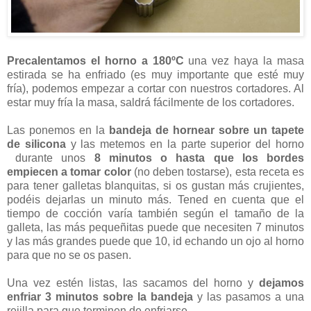
Precalentamos el horno a 180ºC
una vez haya la masa
estirada se ha enfriado (es muy importante que esté muy
fría), podemos empezar a cortar con nuestros cortadores. Al
estar muy fría la masa, saldrá fácilmente de los cortadores.
Las ponemos en la
bandeja de hornear sobre un tapete
de silicona
y las metemos en la parte superior del horno
durante unos
8 minutos o hasta que los bordes
empiecen a tomar color
(no deben tostarse), esta receta es
para tener galletas blanquitas, si os gustan más crujientes,
podéis dejarlas un minuto más. Tened en cuenta que el
tiempo de cocción varía también según el tamaño de la
galleta, las más pequeñitas puede que necesiten 7 minutos
y las más grandes puede que 10, id echando un ojo al horno
para que no se os pasen.
Una vez estén listas, las sacamos del horno y
dejamos
enfriar 3 minutos sobre la bandeja
y las pasamos a una
rejilla para que terminen de enfriarse.