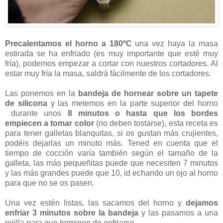
Precalentamos el horno a 180ºC
una vez haya la masa
estirada se ha enfriado (es muy importante que esté muy
fría), podemos empezar a cortar con nuestros cortadores. Al
estar muy fría la masa, saldrá fácilmente de los cortadores.
Las ponemos en la
bandeja de hornear sobre un tapete
de silicona
y las metemos en la parte superior del horno
durante unos
8 minutos o hasta que los bordes
empiecen a tomar color
(no deben tostarse), esta receta es
para tener galletas blanquitas, si os gustan más crujientes,
podéis dejarlas un minuto más. Tened en cuenta que el
tiempo de cocción varía también según el tamaño de la
galleta, las más pequeñitas puede que necesiten 7 minutos
y las más grandes puede que 10, id echando un ojo al horno
para que no se os pasen.
Una vez estén listas, las sacamos del horno y
dejamos
enfriar 3 minutos sobre la bandeja
y las pasamos a una
rejilla para que terminen de enfriarse.