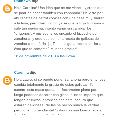
Unknown
dijo...
Hola Carolina! Una idea que se me viene....¿crees que
se podrían hacer también con zanahoria? He visto por
ahí recetas de carrot cookies con una base muy similar
a la tuya, pero claro, como ya sé que la tuya funciona y
sale tan riquísima, intento variar sin cambiar los
"orígenes". A mis sobris les encanta el bizcocho de
zanahoria, y creo que con una receta de galletas de
zanahoria triunfaría :) ¿Tienes alguna receta similar a
ésto que te comento? Muchas gracias!
18 de noviembre de 2013 a las 12:44
Carolina
dijo...
Hola Laura, sí se puede poner zanahoria pero entonces
cambia totalmente la gracia de estas galletas. Te
cuento, esta masa queda perfectametne plana para
luego poderlas decorar con glasa, si no te importa que
tengan grumitos, entonces adelante, seguro que
estarán deliciosas! No las he hecho nunca la verdad
pero lo tengo pendiente! Si das con una buena receta