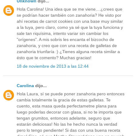
Unknown
dijo...
Hola Carolina! Una idea que se me viene....¿crees que
se podrían hacer también con zanahoria? He visto por
ahí recetas de carrot cookies con una base muy similar
a la tuya, pero claro, como ya sé que la tuya funciona y
sale tan riquísima, intento variar sin cambiar los
"orígenes". A mis sobris les encanta el bizcocho de
zanahoria, y creo que con una receta de galletas de
zanahoria triunfaría :) ¿Tienes alguna receta similar a
ésto que te comento? Muchas gracias!
18 de noviembre de 2013 a las 12:44
Carolina
dijo...
Hola Laura, sí se puede poner zanahoria pero entonces
cambia totalmente la gracia de estas galletas. Te
cuento, esta masa queda perfectametne plana para
luego poderlas decorar con glasa, si no te importa que
tengan grumitos, entonces adelante, seguro que
estarán deliciosas! No las he hecho nunca la verdad
pero lo tengo pendiente! Si das con una buena receta