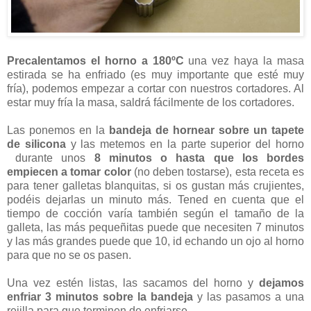
Precalentamos el horno a 180ºC
una vez haya la masa
estirada se ha enfriado (es muy importante que esté muy
fría), podemos empezar a cortar con nuestros cortadores. Al
estar muy fría la masa, saldrá fácilmente de los cortadores.
Las ponemos en la
bandeja de hornear sobre un tapete
de silicona
y las metemos en la parte superior del horno
durante unos
8 minutos o hasta que los bordes
empiecen a tomar color
(no deben tostarse), esta receta es
para tener galletas blanquitas, si os gustan más crujientes,
podéis dejarlas un minuto más. Tened en cuenta que el
tiempo de cocción varía también según el tamaño de la
galleta, las más pequeñitas puede que necesiten 7 minutos
y las más grandes puede que 10, id echando un ojo al horno
para que no se os pasen.
Una vez estén listas, las sacamos del horno y
dejamos
enfriar 3 minutos sobre la bandeja
y las pasamos a una
rejilla para que terminen de enfriarse.