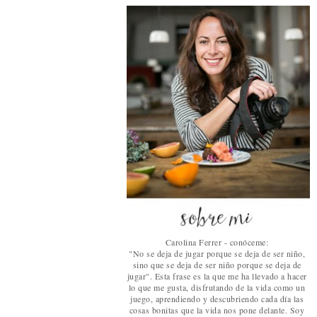
Carolina Ferrer - conóceme:
"No se deja de jugar porque se deja de ser niño,
sino que se deja de ser niño porque se deja de
jugar". Esta frase es la que me ha llevado a hacer
lo que me gusta, disfrutando de la vida como un
juego, aprendiendo y descubriendo cada día las
cosas bonitas que la vida nos pone delante. Soy