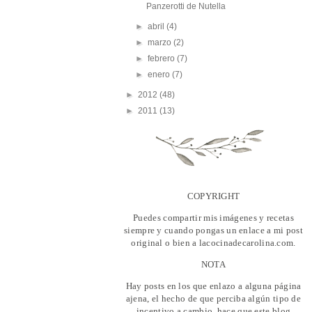
Panzerotti de Nutella
►
abril
(4)
►
marzo
(2)
►
febrero
(7)
►
enero
(7)
►
2012
(48)
►
2011
(13)
COPYRIGHT
Puedes compartir mis imágenes y recetas
siempre y cuando pongas un enlace a mi post
original o bien a lacocinadecarolina.com.
NOTA
Hay posts en los que enlazo a alguna página
ajena, el hecho de que perciba algún tipo de
incentivo a cambio, hace que este blog