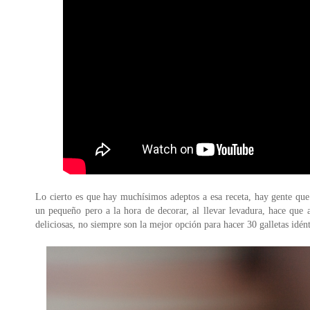
Lo cierto es que hay muchísimos adeptos a esa receta, hay gente que
un pequeño pero a la hora de decorar, al llevar levadura, hace qu
deliciosas, no siempre son la mejor opción para hacer 30 galletas idént