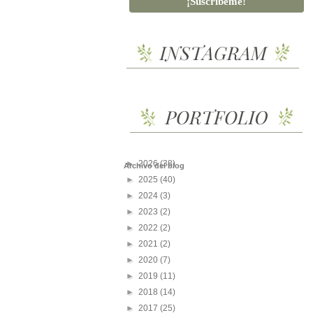
►
2026
(38)
Archivo del blog
►
2025
(40)
►
2024
(3)
►
2023
(2)
►
2022
(2)
►
2021
(2)
►
2020
(7)
►
2019
(11)
►
2018
(14)
►
2017
(25)