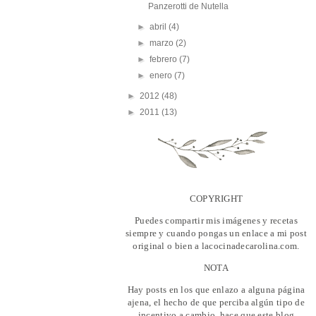
Panzerotti de Nutella
►
abril
(4)
►
marzo
(2)
►
febrero
(7)
►
enero
(7)
►
2012
(48)
►
2011
(13)
COPYRIGHT
Puedes compartir mis imágenes y recetas
siempre y cuando pongas un enlace a mi post
original o bien a lacocinadecarolina.com.
NOTA
Hay posts en los que enlazo a alguna página
ajena, el hecho de que perciba algún tipo de
incentivo a cambio, hace que este blog