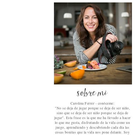
Carolina Ferrer - conóceme:
"No se deja de jugar porque se deja de ser niño,
sino que se deja de ser niño porque se deja de
jugar". Esta frase es la que me ha llevado a hacer
lo que me gusta, disfrutando de la vida como un
juego, aprendiendo y descubriendo cada día las
cosas bonitas que la vida nos pone delante. Soy