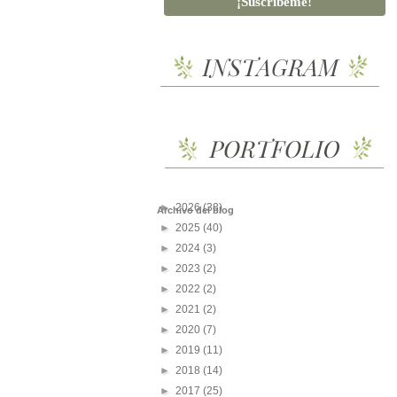
►
2026
(38)
Archivo del blog
►
2025
(40)
►
2024
(3)
►
2023
(2)
►
2022
(2)
►
2021
(2)
►
2020
(7)
►
2019
(11)
►
2018
(14)
►
2017
(25)