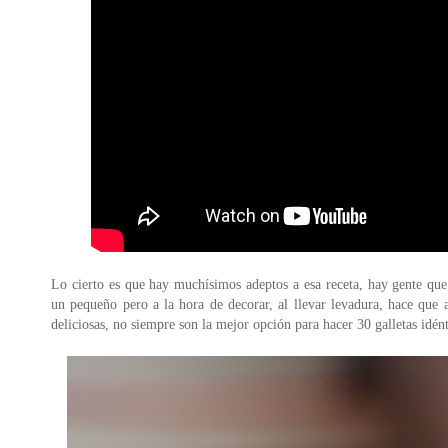
Lo cierto es que hay muchísimos adeptos a esa receta, hay gente que
un pequeño pero a la hora de decorar, al llevar levadura, hace qu
deliciosas, no siempre son la mejor opción para hacer 30 galletas idént