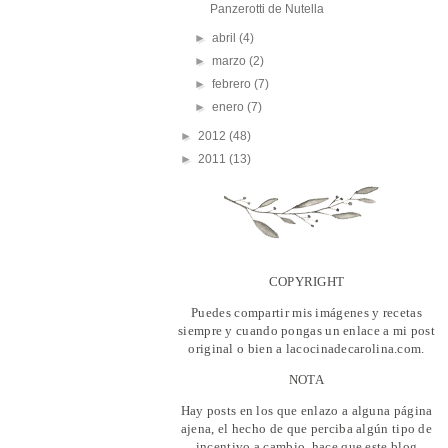
Panzerotti de Nutella
►
abril
(4)
►
marzo
(2)
►
febrero
(7)
►
enero
(7)
►
2012
(48)
►
2011
(13)
COPYRIGHT
Puedes compartir mis imágenes y recetas
siempre y cuando pongas un enlace a mi post
original o bien a lacocinadecarolina.com.
NOTA
Hay posts en los que enlazo a alguna página
ajena, el hecho de que perciba algún tipo de
incentivo a cambio, hace que este blog