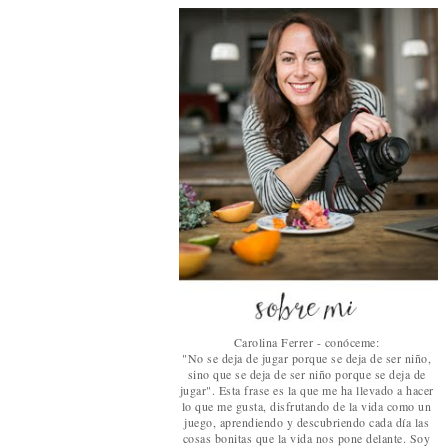
Carolina Ferrer - conóceme:
"No se deja de jugar porque se deja de ser niño,
sino que se deja de ser niño porque se deja de
jugar". Esta frase es la que me ha llevado a hacer
lo que me gusta, disfrutando de la vida como un
juego, aprendiendo y descubriendo cada día las
cosas bonitas que la vida nos pone delante. Soy