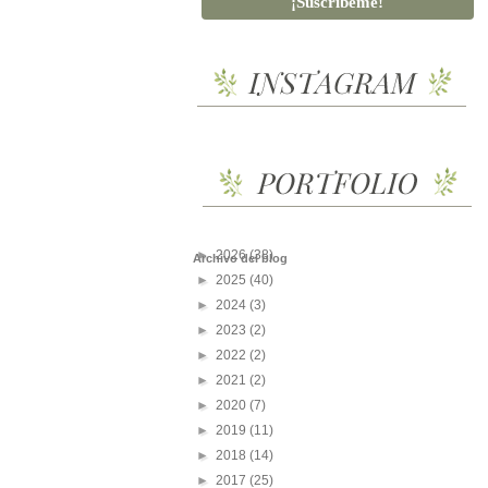
►
2026
(38)
Archivo del blog
►
2025
(40)
►
2024
(3)
►
2023
(2)
►
2022
(2)
►
2021
(2)
►
2020
(7)
►
2019
(11)
►
2018
(14)
►
2017
(25)