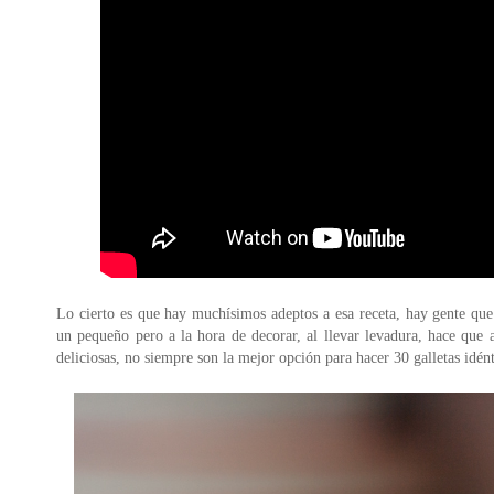
Lo cierto es que hay muchísimos adeptos a esa receta, hay gente que
un pequeño pero a la hora de decorar, al llevar levadura, hace qu
deliciosas, no siempre son la mejor opción para hacer 30 galletas idént