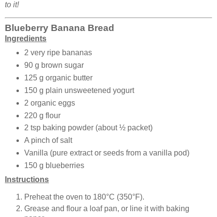
to it!
Blueberry Banana Bread
Ingredients
2 very ripe bananas
90 g brown sugar
125 g organic butter
150 g plain unsweetened yogurt
2 organic eggs
220 g flour
2 tsp baking powder (about ½ packet)
A pinch of salt
Vanilla (pure extract or seeds from a vanilla pod)
150 g blueberries
Instructions
Preheat the oven to 180°C (350°F).
Grease and flour a loaf pan, or line it with baking