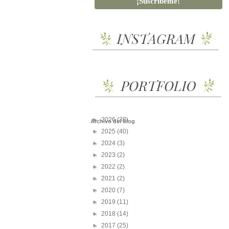
►
2026
(38)
Archivo del blog
►
2025
(40)
►
2024
(3)
►
2023
(2)
►
2022
(2)
►
2021
(2)
►
2020
(7)
►
2019
(11)
►
2018
(14)
►
2017
(25)