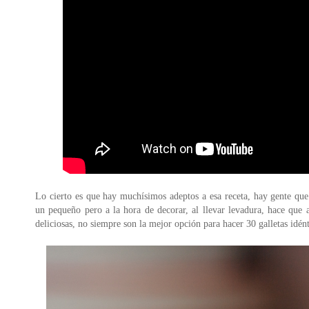
Lo cierto es que hay muchísimos adeptos a esa receta, hay gente que
un pequeño pero a la hora de decorar, al llevar levadura, hace qu
deliciosas, no siempre son la mejor opción para hacer 30 galletas idént