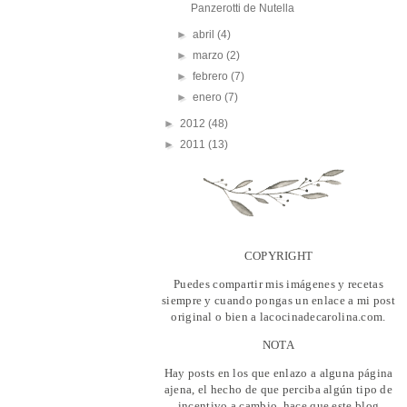
Panzerotti de Nutella
►
abril
(4)
►
marzo
(2)
►
febrero
(7)
►
enero
(7)
►
2012
(48)
►
2011
(13)
COPYRIGHT
Puedes compartir mis imágenes y recetas
siempre y cuando pongas un enlace a mi post
original o bien a lacocinadecarolina.com.
NOTA
Hay posts en los que enlazo a alguna página
ajena, el hecho de que perciba algún tipo de
incentivo a cambio, hace que este blog