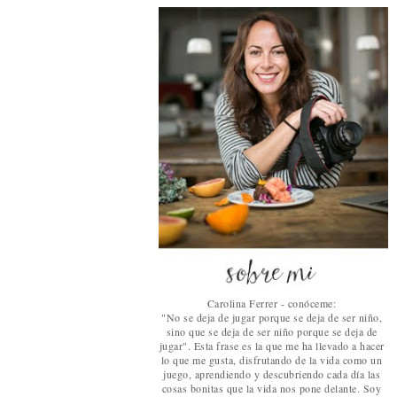
Carolina Ferrer - conóceme:
"No se deja de jugar porque se deja de ser niño,
sino que se deja de ser niño porque se deja de
jugar". Esta frase es la que me ha llevado a hacer
lo que me gusta, disfrutando de la vida como un
juego, aprendiendo y descubriendo cada día las
cosas bonitas que la vida nos pone delante. Soy