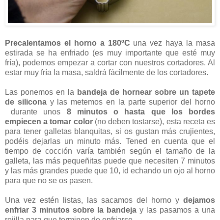
Precalentamos el horno a 180ºC
una vez haya la masa
estirada se ha enfriado (es muy importante que esté muy
fría), podemos empezar a cortar con nuestros cortadores. Al
estar muy fría la masa, saldrá fácilmente de los cortadores.
Las ponemos en la
bandeja de hornear sobre un tapete
de silicona
y las metemos en la parte superior del horno
durante unos
8 minutos o hasta que los bordes
empiecen a tomar color
(no deben tostarse), esta receta es
para tener galletas blanquitas, si os gustan más crujientes,
podéis dejarlas un minuto más. Tened en cuenta que el
tiempo de cocción varía también según el tamaño de la
galleta, las más pequeñitas puede que necesiten 7 minutos
y las más grandes puede que 10, id echando un ojo al horno
para que no se os pasen.
Una vez estén listas, las sacamos del horno y
dejamos
enfriar 3 minutos sobre la bandeja
y las pasamos a una
rejilla para que terminen de enfriarse.