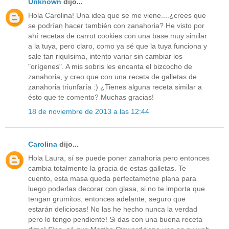
Unknown
dijo...
Hola Carolina! Una idea que se me viene....¿crees que
se podrían hacer también con zanahoria? He visto por
ahí recetas de carrot cookies con una base muy similar
a la tuya, pero claro, como ya sé que la tuya funciona y
sale tan riquísima, intento variar sin cambiar los
"orígenes". A mis sobris les encanta el bizcocho de
zanahoria, y creo que con una receta de galletas de
zanahoria triunfaría :) ¿Tienes alguna receta similar a
ésto que te comento? Muchas gracias!
18 de noviembre de 2013 a las 12:44
Carolina
dijo...
Hola Laura, sí se puede poner zanahoria pero entonces
cambia totalmente la gracia de estas galletas. Te
cuento, esta masa queda perfectametne plana para
luego poderlas decorar con glasa, si no te importa que
tengan grumitos, entonces adelante, seguro que
estarán deliciosas! No las he hecho nunca la verdad
pero lo tengo pendiente! Si das con una buena receta