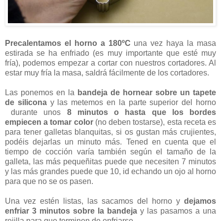
Precalentamos el horno a 180ºC
una vez haya la masa
estirada se ha enfriado (es muy importante que esté muy
fría), podemos empezar a cortar con nuestros cortadores. Al
estar muy fría la masa, saldrá fácilmente de los cortadores.
Las ponemos en la
bandeja de hornear sobre un tapete
de silicona
y las metemos en la parte superior del horno
durante unos
8 minutos o hasta que los bordes
empiecen a tomar color
(no deben tostarse), esta receta es
para tener galletas blanquitas, si os gustan más crujientes,
podéis dejarlas un minuto más. Tened en cuenta que el
tiempo de cocción varía también según el tamaño de la
galleta, las más pequeñitas puede que necesiten 7 minutos
y las más grandes puede que 10, id echando un ojo al horno
para que no se os pasen.
Una vez estén listas, las sacamos del horno y
dejamos
enfriar 3 minutos sobre la bandeja
y las pasamos a una
rejilla para que terminen de enfriarse.