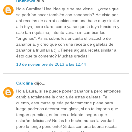
Unknown
dijo...
Hola Carolina! Una idea que se me viene....¿crees que
se podrían hacer también con zanahoria? He visto por
ahí recetas de carrot cookies con una base muy similar
a la tuya, pero claro, como ya sé que la tuya funciona y
sale tan riquísima, intento variar sin cambiar los
"orígenes". A mis sobris les encanta el bizcocho de
zanahoria, y creo que con una receta de galletas de
zanahoria triunfaría :) ¿Tienes alguna receta similar a
ésto que te comento? Muchas gracias!
18 de noviembre de 2013 a las 12:44
Carolina
dijo...
Hola Laura, sí se puede poner zanahoria pero entonces
cambia totalmente la gracia de estas galletas. Te
cuento, esta masa queda perfectametne plana para
luego poderlas decorar con glasa, si no te importa que
tengan grumitos, entonces adelante, seguro que
estarán deliciosas! No las he hecho nunca la verdad
pero lo tengo pendiente! Si das con una buena receta