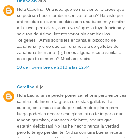
Unknown
dijo...
Hola Carolina! Una idea que se me viene....¿crees que
se podrían hacer también con zanahoria? He visto por
ahí recetas de carrot cookies con una base muy similar
a la tuya, pero claro, como ya sé que la tuya funciona y
sale tan riquísima, intento variar sin cambiar los
"orígenes". A mis sobris les encanta el bizcocho de
zanahoria, y creo que con una receta de galletas de
zanahoria triunfaría :) ¿Tienes alguna receta similar a
ésto que te comento? Muchas gracias!
18 de noviembre de 2013 a las 12:44
Carolina
dijo...
Hola Laura, sí se puede poner zanahoria pero entonces
cambia totalmente la gracia de estas galletas. Te
cuento, esta masa queda perfectametne plana para
luego poderlas decorar con glasa, si no te importa que
tengan grumitos, entonces adelante, seguro que
estarán deliciosas! No las he hecho nunca la verdad
pero lo tengo pendiente! Si das con una buena receta