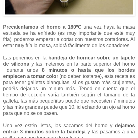
Precalentamos el horno a 180ºC
una vez haya la masa
estirada se ha enfriado (es muy importante que esté muy
fría), podemos empezar a cortar con nuestros cortadores. Al
estar muy fría la masa, saldrá fácilmente de los cortadores.
Las ponemos en la
bandeja de hornear sobre un tapete
de silicona
y las metemos en la parte superior del horno
durante unos
8 minutos o hasta que los bordes
empiecen a tomar color
(no deben tostarse), esta receta es
para tener galletas blanquitas, si os gustan más crujientes,
podéis dejarlas un minuto más. Tened en cuenta que el
tiempo de cocción varía también según el tamaño de la
galleta, las más pequeñitas puede que necesiten 7 minutos
y las más grandes puede que 10, id echando un ojo al horno
para que no se os pasen.
Una vez estén listas, las sacamos del horno y
dejamos
enfriar 3 minutos sobre la bandeja
y las pasamos a una
rejilla para que terminen de enfriarse.